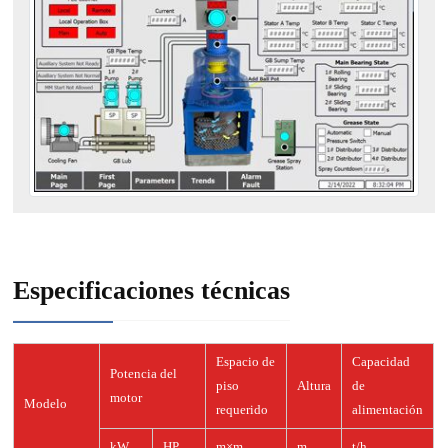
Especificaciones técnicas
Espacio de
Capacidad
Potencia del
piso
Altura
de
motor
Modelo
requerido
alimentación
kW
HP
m×m
m
t/h