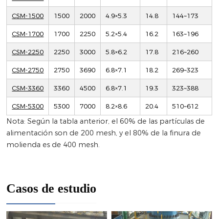
CSM-1500
1500
2000
4.9×5.3
14.8
144~173
CSM-1700
1700
2250
5.2×5.4
16.2
163~196
CSM-2250
2250
3000
5.8×6.2
17.8
216~260
CSM-2750
2750
3690
6.8×7.1
18.2
269~323
CSM-3360
3360
4500
6.8×7.1
19.3
323~388
CSM-5300
5300
7000
8.2×8.6
20.4
510~612
Nota: Según la tabla anterior, el 60% de las partículas de
alimentación son de 200 mesh, y el 80% de la finura de
molienda es de 400 mesh.
Casos de estudio