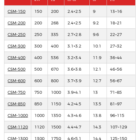
CSM-150
150
200
2.4×2.5
9
13~16
CSM-200
200
268
2.4×2.5
9.2
18~21
CSM-250
250
335
2.7×2.8
9.6
22~27
CSM-300
300
400
3.1×3.2
10.1
27~32
CSM-400
400
536
3.2×3.4
11.9
36~44
CSM-500
500
670
3.6×3.8
12.1
46~56
CSM-600
600
800
3.7×3.9
12.7
56~67
CSM-750
750
1000
3.9×4.1
13
71~85
CSM-850
850
1150
4.2×4.5
13.5
81~97
CSM-1000
1000
1350
4.3×4.6
13.8
96~115
CSM-1120
1120
1500
4.4×4.7
14.3
107~129
CSM-1300
1300
1750
4.6×5.1
14.4
125~150